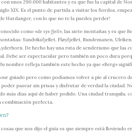
con unos 290.000 habitantes y es que fue la capital de No
 siglo XIX. Es el punto de partida a visitar los fiordos, em
de Hardanger, con lo que no te la puedes perder!
e conocido como «
de syv fjell
«, las siete montañas y es que 
ontañas: Sandviksfjellet, Fløyfjellet, Rundemanen, Ulriken
Lyderhorn. De hecho hay una ruta de senderismo que las c
tal. Debe ser espectacular pero también un poco dura por
 Su nombre refleja también este hecho ya que «Berg» signi
tour guiado pero como podíamos volver a pie al crucero de
oder pasear sin prisas y disfrutar de verdad la ciudad. N
o más días aquí de haber podido. Una ciudad tranquila, c
a combinación perfecta.
gen?
cosas que nos dijo el guía es que siempre está lloviendo e