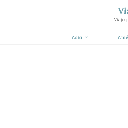
Saltar
Vi
al
Viajo 
contenido
Asia
Amé