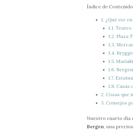
Índice de Contenido
1.
¿Qué ver en
1.1.
Teatro 
1.2.
Plaza 
1.3.
Mercad
1.4.
Brygg
1.5.
Mariak
1.6.
Bergen
1.7.
Estatua
1.8.
Casas c
2.
Cosas que n
3.
Consejos pa
Nuestro cuarto día 
Bergen
, una precio