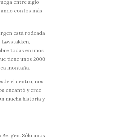
ruega entre siglo
pezando con los más
Bergen está rodeada
, Løvstakken,
ubre todas en unos
que tiene unos 2000
fica montaña.
sde el centro, nos
os encantó y creo
on mucha historia y
n Bergen. Sólo unos