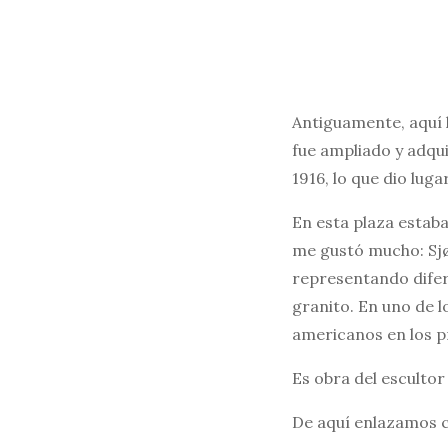
Antiguamente, aquí h
fue ampliado y adqui
1916, lo que dio luga
En esta plaza estab
me gustó mucho: Sj
representando difere
granito. En uno de l
americanos en los p
Es obra del escultor
De aquí enlazamos 