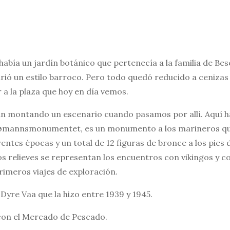
abía un jardín botánico que pertenecía a la familia de Besch
rió un estilo barroco. Pero todo quedó reducido a cenizas 
r a la plaza que hoy en día vemos.
an montando un escenario cuando pasamos por allí. Aquí h
ømannsmonumentet, es un monumento a los marineros que 
ntes épocas y un total de 12 figuras de bronce a los pies 
os relieves se representan los encuentros con vikingos y c
rimeros viajes de exploración.
 Dyre Vaa que la hizo entre 1939 y 1945.
con el Mercado de Pescado.