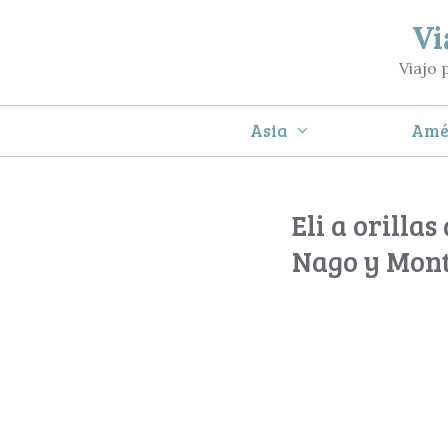
Saltar
Vi
al
Viajo 
contenido
Asia
Amé
Eli a orilla
Nago y Mont