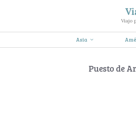
Saltar
Vi
al
Viajo 
contenido
Asia
Amé
Puesto de Art