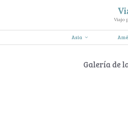
Saltar
Vi
al
Viajo 
contenido
Asia
Amé
Galería de l