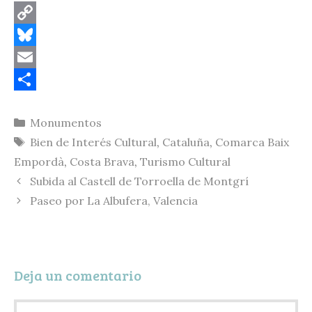
C
o
B
p
l
E
y
u
m
C
Categorías
Monumentos
L
e
a
o
Etiquetas
Bien de Interés Cultural
,
Cataluña
,
Comarca Baix
i
s
i
m
Empordà
,
Costa Brava
,
Turismo Cultural
n
k
l
p
Subida al Castell de Torroella de Montgrí
k
y
a
Paseo por La Albufera, Valencia
r
t
i
Deja un comentario
r
Comentario