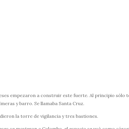
eses empezaron a construir este fuerte. Al principio sólo
lmeras y barro. Se llamaba Santa Cruz.
ieron la torre de vigilancia y tres bastiones.
ses se movieron a Colombo, el espacio se usó como cárcel 