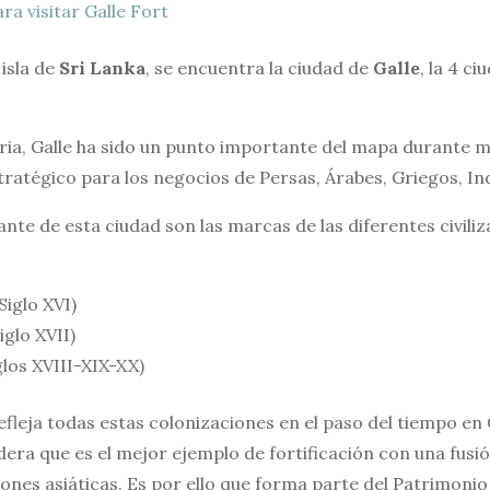
a visitar Galle Fort
 isla de
Sri Lanka
, se encuentra la ciudad de
Galle
, la 4 c
toria, Galle ha sido un punto importante del mapa durante 
tratégico para los negocios de Persas, Árabes, Griegos, Ind
ante de esta ciudad son las marcas de las diferentes civili
Siglo XVI)
glo XVII)
glos XVIII-XIX-XX)
efleja todas estas colonizaciones en el paso del tiempo en G
idera que es el mejor ejemplo de fortificación con una fusi
iones asiáticas. Es por ello que forma parte del Patrimonio