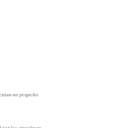
 tenían un pequeño
por los cingaleses,