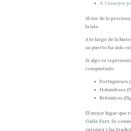
4.
Consejos par
Al sur de la preciosa
la isla.
A lo largo de la his
su puerto ha sido es
Si algo es represent
conquistado:
Portugueses (
Holandeses (Si
Británicos (Si
El mejor lugar que r
Galle Fort
. Se cons
europea y las tradic