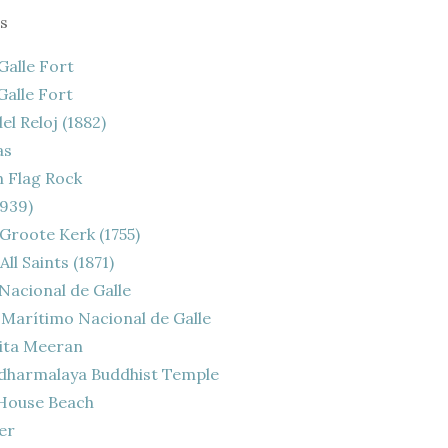
s
Galle Fort
Galle Fort
el Reloj (1882)
as
 Flag Rock
1939)
 Groote Kerk (1755)
All Saints (1871)
acional de Galle
Marítimo Nacional de Galle
ta Meeran
udharmalaya Buddhist Temple
House Beach
er