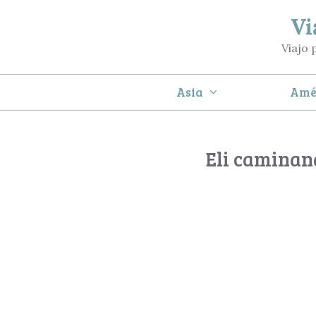
Saltar
Vi
al
Viajo 
contenido
Asia
Amé
Eli caminand